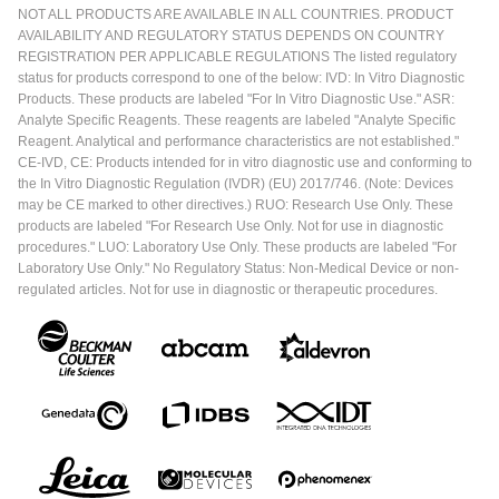
NOT ALL PRODUCTS ARE AVAILABLE IN ALL COUNTRIES. PRODUCT
AVAILABILITY AND REGULATORY STATUS DEPENDS ON COUNTRY
REGISTRATION PER APPLICABLE REGULATIONS The listed regulatory
status for products correspond to one of the below: IVD: In Vitro Diagnostic
Products. These products are labeled "For In Vitro Diagnostic Use." ASR:
Analyte Specific Reagents. These reagents are labeled "Analyte Specific
Reagent. Analytical and performance characteristics are not established."
CE-IVD, CE: Products intended for in vitro diagnostic use and conforming to
the In Vitro Diagnostic Regulation (IVDR) (EU) 2017/746. (Note: Devices
may be CE marked to other directives.) RUO: Research Use Only. These
products are labeled "For Research Use Only. Not for use in diagnostic
procedures." LUO: Laboratory Use Only. These products are labeled "For
Laboratory Use Only." No Regulatory Status: Non-Medical Device or non-
regulated articles. Not for use in diagnostic or therapeutic procedures.