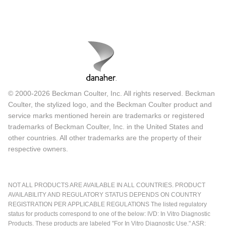
© 2000-2026 Beckman Coulter, Inc. All rights reserved. Beckman
Coulter, the stylized logo, and the Beckman Coulter product and
service marks mentioned herein are trademarks or registered
trademarks of Beckman Coulter, Inc. in the United States and
other countries. All other trademarks are the property of their
respective owners.
NOT ALL PRODUCTS ARE AVAILABLE IN ALL COUNTRIES. PRODUCT
AVAILABILITY AND REGULATORY STATUS DEPENDS ON COUNTRY
REGISTRATION PER APPLICABLE REGULATIONS The listed regulatory
status for products correspond to one of the below: IVD: In Vitro Diagnostic
Products. These products are labeled "For In Vitro Diagnostic Use." ASR: