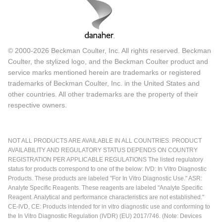
© 2000-2026 Beckman Coulter, Inc. All rights reserved. Beckman
Coulter, the stylized logo, and the Beckman Coulter product and
service marks mentioned herein are trademarks or registered
trademarks of Beckman Coulter, Inc. in the United States and
other countries. All other trademarks are the property of their
respective owners.
NOT ALL PRODUCTS ARE AVAILABLE IN ALL COUNTRIES. PRODUCT
AVAILABILITY AND REGULATORY STATUS DEPENDS ON COUNTRY
REGISTRATION PER APPLICABLE REGULATIONS The listed regulatory
status for products correspond to one of the below: IVD: In Vitro Diagnostic
Products. These products are labeled "For In Vitro Diagnostic Use." ASR:
Analyte Specific Reagents. These reagents are labeled "Analyte Specific
Reagent. Analytical and performance characteristics are not established."
CE-IVD, CE: Products intended for in vitro diagnostic use and conforming to
the In Vitro Diagnostic Regulation (IVDR) (EU) 2017/746. (Note: Devices