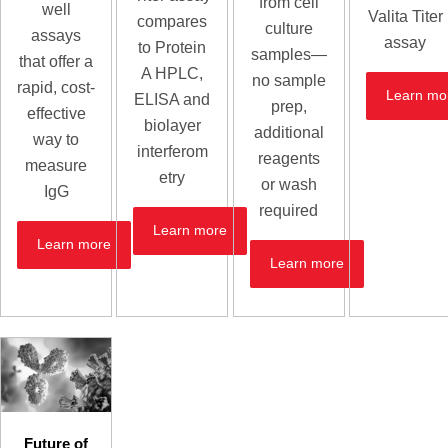
from cell
well
Valita Titer
compares
culture
assays
assay
to Protein
samples—
that offer a
A HPLC,
no sample
rapid, cost-
Learn mo
ELISA and
prep,
effective
biolayer
additional
way to
interferom
reagents
measure
etry
or wash
IgG
required
Learn more
Learn more
Learn more
Future of