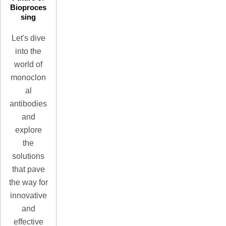
Bioproces
sing
Let's dive
into the
world of
monoclon
al
antibodies
and
explore
the
solutions
that pave
the way for
innovative
and
effective