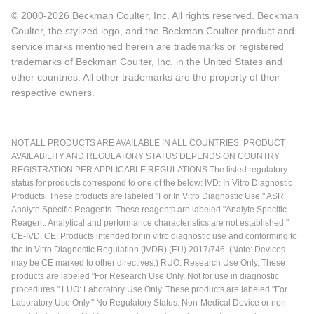
© 2000-2026 Beckman Coulter, Inc. All rights reserved. Beckman
Coulter, the stylized logo, and the Beckman Coulter product and
service marks mentioned herein are trademarks or registered
trademarks of Beckman Coulter, Inc. in the United States and
other countries. All other trademarks are the property of their
respective owners.
NOT ALL PRODUCTS ARE AVAILABLE IN ALL COUNTRIES. PRODUCT
AVAILABILITY AND REGULATORY STATUS DEPENDS ON COUNTRY
REGISTRATION PER APPLICABLE REGULATIONS The listed regulatory
status for products correspond to one of the below: IVD: In Vitro Diagnostic
Products. These products are labeled "For In Vitro Diagnostic Use." ASR:
Analyte Specific Reagents. These reagents are labeled "Analyte Specific
Reagent. Analytical and performance characteristics are not established."
CE-IVD, CE: Products intended for in vitro diagnostic use and conforming to
the In Vitro Diagnostic Regulation (IVDR) (EU) 2017/746. (Note: Devices
may be CE marked to other directives.) RUO: Research Use Only. These
products are labeled "For Research Use Only. Not for use in diagnostic
procedures." LUO: Laboratory Use Only. These products are labeled "For
Laboratory Use Only." No Regulatory Status: Non-Medical Device or non-