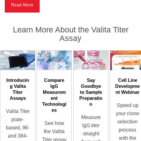
Read More
Learn More About the Valita Titer
Assay
Introducin
Compare
Say
Cell Line
g Valita
IgG
Goodbye
Developme
Titer
Measurem
to Sample
nt Webinar
Assays
ent
Preparatio
Technologi
n
Speed up
es
Valita Titer
your clone
Measure
plate-
selection
See how
IgG titer
based, 96-
process
the Valita
straight
and 384-
with the
Titer assay