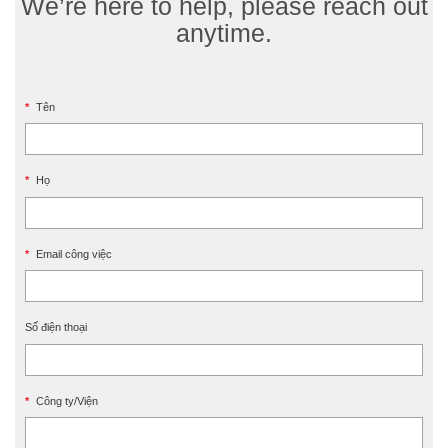
We’re here to help, please reach out
anytime.
*
Tên
*
Họ
*
Email công việc
Số điện thoại
*
Công ty/Viện