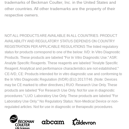
trademarks of Beckman Coulter, Inc. in the United States and
other countries. All other trademarks are the property of their
respective owners.
NOT ALL PRODUCTS ARE AVAILABLE IN ALL COUNTRIES. PRODUCT
AVAILABILITY AND REGULATORY STATUS DEPENDS ON COUNTRY
REGISTRATION PER APPLICABLE REGULATIONS The listed regulatory
status for products correspond to one of the below: IVD: In Vitro Diagnostic
Products. These products are labeled "For In Vitro Diagnostic Use." ASR:
Analyte Specific Reagents. These reagents are labeled "Analyte Specific
Reagent. Analytical and performance characteristics are not established."
CE-IVD, CE: Products intended for in vitro diagnostic use and conforming to
the In Vitro Diagnostic Regulation (IVDR) (EU) 2017/746. (Note: Devices
may be CE marked to other directives.) RUO: Research Use Only. These
products are labeled "For Research Use Only. Not for use in diagnostic
procedures." LUO: Laboratory Use Only. These products are labeled "For
Laboratory Use Only." No Regulatory Status: Non-Medical Device or non-
regulated articles. Not for use in diagnostic or therapeutic procedures.