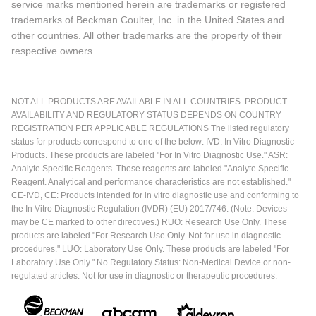
service marks mentioned herein are trademarks or registered
trademarks of Beckman Coulter, Inc. in the United States and
other countries. All other trademarks are the property of their
respective owners.
NOT ALL PRODUCTS ARE AVAILABLE IN ALL COUNTRIES. PRODUCT
AVAILABILITY AND REGULATORY STATUS DEPENDS ON COUNTRY
REGISTRATION PER APPLICABLE REGULATIONS The listed regulatory
status for products correspond to one of the below: IVD: In Vitro Diagnostic
Products. These products are labeled "For In Vitro Diagnostic Use." ASR:
Analyte Specific Reagents. These reagents are labeled "Analyte Specific
Reagent. Analytical and performance characteristics are not established."
CE-IVD, CE: Products intended for in vitro diagnostic use and conforming to
the In Vitro Diagnostic Regulation (IVDR) (EU) 2017/746. (Note: Devices
may be CE marked to other directives.) RUO: Research Use Only. These
products are labeled "For Research Use Only. Not for use in diagnostic
procedures." LUO: Laboratory Use Only. These products are labeled "For
Laboratory Use Only." No Regulatory Status: Non-Medical Device or non-
regulated articles. Not for use in diagnostic or therapeutic procedures.