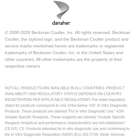
© 2000-2026 Beckman Coulter, Inc. All rights reserved. Beckman
Coulter, the stylized logo, and the Beckman Coulter product and
service marks mentioned herein are trademarks or registered
trademarks of Beckman Coulter, Inc. in the United States and
other countries. All other trademarks are the property of their
respective owners.
NOT ALL PRODUCTS ARE AVAILABLE IN ALL COUNTRIES. PRODUCT
AVAILABILITY AND REGULATORY STATUS DEPENDS ON COUNTRY
REGISTRATION PER APPLICABLE REGULATIONS The listed regulatory
status for products correspond to one of the below: IVD: In Vitro Diagnostic
Products. These products are labeled "For In Vitro Diagnostic Use." ASR:
Analyte Specific Reagents. These reagents are labeled "Analyte Specific
Reagent. Analytical and performance characteristics are not established."
CE-IVD, CE: Products intended for in vitro diagnostic use and conforming to
the In Vitro Diagnostic Regulation (IVDR) (EU) 2017/746. (Note: Devices