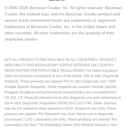
© 2000-2026 Beckman Coulter, Inc. All rights reserved. Beckman
Coulter, the stylized logo, and the Beckman Coulter product and
service marks mentioned herein are trademarks or registered
trademarks of Beckman Coulter, Inc. in the United States and
other countries. All other trademarks are the property of their
respective owners.
NOT ALL PRODUCTS ARE AVAILABLE IN ALL COUNTRIES. PRODUCT
AVAILABILITY AND REGULATORY STATUS DEPENDS ON COUNTRY
REGISTRATION PER APPLICABLE REGULATIONS The listed regulatory
status for products correspond to one of the below: IVD: In Vitro Diagnostic
Products. These products are labeled "For In Vitro Diagnostic Use." ASR:
Analyte Specific Reagents. These reagents are labeled "Analyte Specific
Reagent. Analytical and performance characteristics are not established."
CE-IVD, CE: Products intended for in vitro diagnostic use and conforming to
the In Vitro Diagnostic Regulation (IVDR) (EU) 2017/746. (Note: Devices
may be CE marked to other directives.) RUO: Research Use Only. These
products are labeled "For Research Use Only. Not for use in diagnostic
procedures." LUO: Laboratory Use Only. These products are labeled "For
Laboratory Use Only." No Regulatory Status: Non-Medical Device or non-