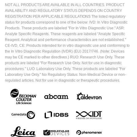
NOT ALL PRODUCTS ARE AVAILABLE IN ALL COUNTRIES. PRODUCT
AVAILABILITY AND REGULATORY STATUS DEPENDS ON COUNTRY
REGISTRATION PER APPLICABLE REGULATIONS The listed regulatory
status for products correspond to one of the below: IVD: In Vitro Diagnostic
Products. These products are labeled "For In Vitro Diagnostic Use." ASR:
Analyte Specific Reagents. These reagents are labeled "Analyte Specific
Reagent. Analytical and performance characteristics are not established."
CE-IVD, CE: Products intended for in vitro diagnostic use and conforming to
the In Vitro Diagnostic Regulation (IVDR) (EU) 2017/746. (Note: Devices
may be CE marked to other directives.) RUO: Research Use Only. These
products are labeled "For Research Use Only. Not for use in diagnostic
procedures." LUO: Laboratory Use Only. These products are labeled "For
Laboratory Use Only." No Regulatory Status: Non-Medical Device or non-
regulated articles. Not for use in diagnostic or therapeutic procedures.