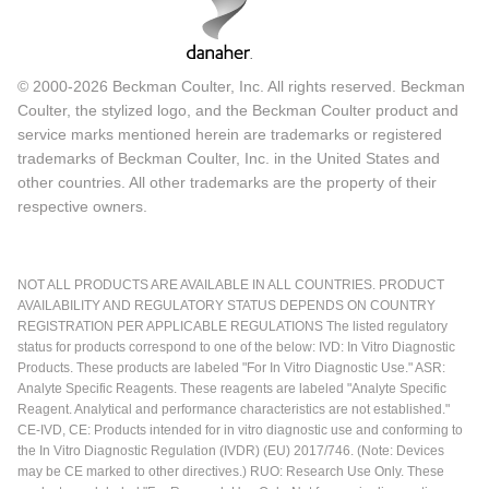
© 2000-2026 Beckman Coulter, Inc. All rights reserved. Beckman
Coulter, the stylized logo, and the Beckman Coulter product and
service marks mentioned herein are trademarks or registered
trademarks of Beckman Coulter, Inc. in the United States and
other countries. All other trademarks are the property of their
respective owners.
NOT ALL PRODUCTS ARE AVAILABLE IN ALL COUNTRIES. PRODUCT
AVAILABILITY AND REGULATORY STATUS DEPENDS ON COUNTRY
REGISTRATION PER APPLICABLE REGULATIONS The listed regulatory
status for products correspond to one of the below: IVD: In Vitro Diagnostic
Products. These products are labeled "For In Vitro Diagnostic Use." ASR:
Analyte Specific Reagents. These reagents are labeled "Analyte Specific
Reagent. Analytical and performance characteristics are not established."
CE-IVD, CE: Products intended for in vitro diagnostic use and conforming to
the In Vitro Diagnostic Regulation (IVDR) (EU) 2017/746. (Note: Devices
may be CE marked to other directives.) RUO: Research Use Only. These