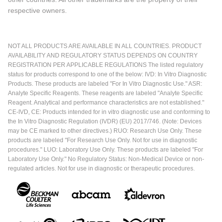
respective owners.
NOT ALL PRODUCTS ARE AVAILABLE IN ALL COUNTRIES. PRODUCT
AVAILABILITY AND REGULATORY STATUS DEPENDS ON COUNTRY
REGISTRATION PER APPLICABLE REGULATIONS The listed regulatory
status for products correspond to one of the below: IVD: In Vitro Diagnostic
Products. These products are labeled "For In Vitro Diagnostic Use." ASR:
Analyte Specific Reagents. These reagents are labeled "Analyte Specific
Reagent. Analytical and performance characteristics are not established."
CE-IVD, CE: Products intended for in vitro diagnostic use and conforming to
the In Vitro Diagnostic Regulation (IVDR) (EU) 2017/746. (Note: Devices
may be CE marked to other directives.) RUO: Research Use Only. These
products are labeled "For Research Use Only. Not for use in diagnostic
procedures." LUO: Laboratory Use Only. These products are labeled "For
Laboratory Use Only." No Regulatory Status: Non-Medical Device or non-
regulated articles. Not for use in diagnostic or therapeutic procedures.