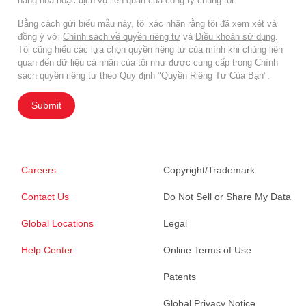
hàng hóa hoặc dịch vụ liên quan của công ty chúng tôi.
Bằng cách gửi biểu mẫu này, tôi xác nhận rằng tôi đã xem xét và
đồng ý với
Chính sách về quyền riêng tư
và
Điều khoản sử dụng
.
Tôi cũng hiểu các lựa chọn quyền riêng tư của mình khi chúng liên
quan đến dữ liệu cá nhân của tôi như được cung cấp trong Chính
sách quyền riêng tư theo Quy định "Quyền Riêng Tư Của Bạn".
Submit
Careers
Copyright/Trademark
Contact Us
Do Not Sell or Share My Data
Global Locations
Legal
Help Center
Online Terms of Use
Patents
Global Privacy Notice