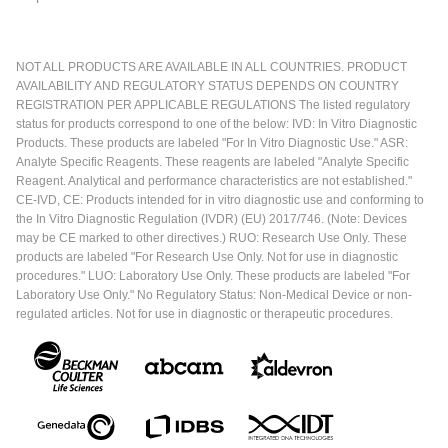
NOT ALL PRODUCTS ARE AVAILABLE IN ALL COUNTRIES. PRODUCT
AVAILABILITY AND REGULATORY STATUS DEPENDS ON COUNTRY
REGISTRATION PER APPLICABLE REGULATIONS The listed regulatory
status for products correspond to one of the below: IVD: In Vitro Diagnostic
Products. These products are labeled "For In Vitro Diagnostic Use." ASR:
Analyte Specific Reagents. These reagents are labeled "Analyte Specific
Reagent. Analytical and performance characteristics are not established."
CE-IVD, CE: Products intended for in vitro diagnostic use and conforming to
the In Vitro Diagnostic Regulation (IVDR) (EU) 2017/746. (Note: Devices
may be CE marked to other directives.) RUO: Research Use Only. These
products are labeled "For Research Use Only. Not for use in diagnostic
procedures." LUO: Laboratory Use Only. These products are labeled "For
Laboratory Use Only." No Regulatory Status: Non-Medical Device or non-
regulated articles. Not for use in diagnostic or therapeutic procedures.