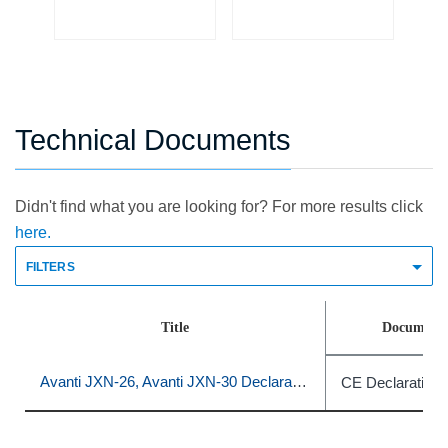
...
Technical Documents
Didn't find what you are looking for? For more results click
here.
FILTERS
Title
Document 
Avanti JXN-26, Avanti JXN-30 Declaration of Conformity
CE Declaration 