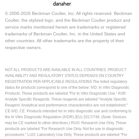
© 2000-2026 Beckman Coulter, Inc. All rights reserved. Beckman
Coulter, the stylized logo, and the Beckman Coulter product and
service marks mentioned herein are trademarks or registered
trademarks of Beckman Coulter, Inc. in the United States and
other countries. All other trademarks are the property of their
respective owners.
NOT ALL PRODUCTS ARE AVAILABLE IN ALL COUNTRIES. PRODUCT
AVAILABILITY AND REGULATORY STATUS DEPENDS ON COUNTRY
REGISTRATION PER APPLICABLE REGULATIONS The listed regulatory
status for products correspond to one of the below: IVD: In Vitro Diagnostic
Products. These products are labeled "For In Vitro Diagnostic Use." ASR:
Analyte Specific Reagents. These reagents are labeled "Analyte Specific
Reagent. Analytical and performance characteristics are not established."
CE-IVD, CE: Products intended for in vitro diagnostic use and conforming to
the In Vitro Diagnostic Regulation (IVDR) (EU) 2017/746. (Note: Devices
may be CE marked to other directives.) RUO: Research Use Only. These
products are labeled "For Research Use Only. Not for use in diagnostic
procedures." LUO: Laboratory Use Only. These products are labeled "For