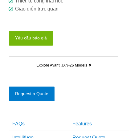
Thiết kế công thái học
Giao diện trực quan
Yêu cầu báo giá
Explore Avanti JXN-26 Models
Request a Quote
FAQs
Features
Intellifuge
Request Quote