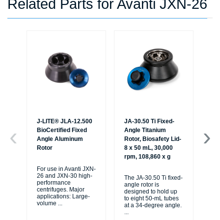
Related Parts for Avanti JXN-26
J-LITE® JLA-12.500
JA-30.50 Ti Fixed-
JA-
BioCertified Fixed
Angle Titanium
An
Angle Aluminum
Rotor, Biosafety Lid-
Ro
Rotor
8 x 50 mL, 30,000
Lid
rpm, 108,860 x g
30
x g
For use in Avanti JXN-
26 and JXN-30 high-
The JA-30.50 Ti fixed-
performance
angle rotor is
The
centrifuges. Major
designed to hold up
ang
applications: Large-
to eight 50-mL tubes
de
volume
...
at a 34-degree angle.
to 
...
at 